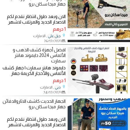
جهاز ميجا سكان برو
الان وبعد طول انتظار نقدم لكم
الاصدار الجديد والمرتقب لاشهر
اجهزة كشف الذهب والمعادن
1 درهم
والكنوز
, الامارات
جبل علي
26/12/2023
افضل أجهزة كشف الذهب و
الألماس 2024 دايموند هانتر
سمارت
دايموند هانتر سمارت | جهاز كشف
الألماس والأحجار الكريمة جهاز
Diamond Hunter Smartدايموند
1 درهم
هانتر سمارت هو
, الامارات
دبي
24/12/2023
الجهاز الحديث كاشف الاثاروالدفائن
جهاز ميجا سكان برو
الان وبعد طول انتظار نقدم لكم
الاصدار الجديد والمرتقب لاشهر