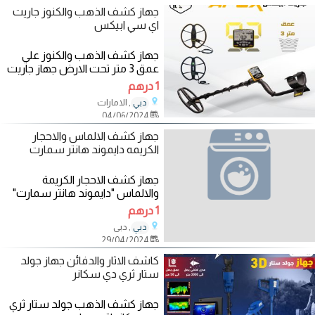
جهاز كشف الذهب والكنوز جاريت
اي سي ابيكس
جهاز كشف الذهب والكنوز علي
عمق 3 متر تحت الارض جهاز جاريت
اي سي ابيكس | Garrett Ace
1 درهم
Apex كاشف المعادن
, الامارات
دبي
04/06/2024
جهاز كشف الالماس والاحجار
الكريمه دايموند هانتر سمارت
جهاز كشف الاحجار الكريمة
والالماس "دايموند هانتر سمارت"
الاستشعاري، المبتكر الذي يكشف
1 درهم
عن الألماس
, دبى
دبي
29/04/2024
كاشف الاثار والدفائن جهاز جولد
ستار ثري دي سكانر
جهاز كشف الذهب جولد ستار ثري