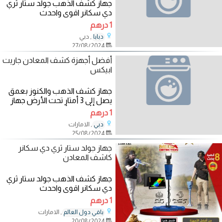
جهاز كشف الذهب جولد ستار ثري
دي سكانر اقوى واحدث
#اجهزة_كشف_الذهب اليكم احدث
1 درهم
ما انتجت مصانع اجهزة
, دبي
دبابا
27/08/2024
أفضل أجهزة كشف المعادن جاريت
ابيكس
جهاز كشف الذهب والكنوز بعمق
يصل إلى 3 أمتار تحت الأرض جهاز
جاريت أي سي أبيكس | Garrett
1 درهم
Ace Apex تعرف على
, الامارات
دبي
25/08/2024
جهاز جولد ستار ثري دي سكانر
كاشف المعادن
جهاز كشف الذهب جولد ستار ثري
دي سكانر اقوى واحدث
#اجهزة_كشف_الذهب اليكم احدث
1 درهم
ما انتجت مصانع اجهزة
, الامارات
باقي دول العالم
20/08/2024