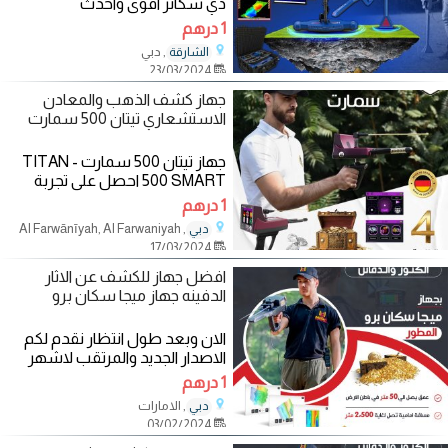
دي سكانر اقوى واحدث
#اجهزة_كشف_الذهب اليكم احدث
1 درهم
ما انتجت مصانع اجهزة
, دبي
الشارقة
23/03/2024
جهاز كشف الذهب والمعادن
الاستشعاري تيتان 500 سمارت
جهاز تيتان 500 سمارت - TITAN
500 SMART احصل على تجربة
فريدة في كشف الذهب والمعادن
1 درهم
الاستشعاري مع جهاز
, Al Farwānīyah, Al Farwaniyah
دبي
17/03/2024
افضل جهاز للكشف عن الاثار
الدفينه جهاز ميجا سكان برو
الان وبعد طول انتظار نقدم لكم
الاصدار الجديد والمرتقب لاشهر
اجهزة كشف الذهب والمعادن
1 درهم
والكنوز
, الامارات
دبي
03/02/2024