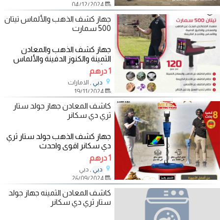
04/12/2024
جهاز كشف الذهب والألماس تيتان
500 سمارت
جهاز كشف الذهب والمعادن
الثمينة والكنوز الدفينة والألماس
والأحجار الكريمة تيتان 500 سمارت
1 درهم
يُعد
, الامارات
دبي
19/11/2024
كاشف المعادن جهاز جولد ستار
ثري دي سكانر
جهاز كشف الذهب جولد ستار ثري
دي سكانر اقوى واحدث
#اجهزة_كشف_الذهب اليكم احدث
1 درهم
ما انتجت مصانع اجهزة
, دبي
دبي
26/09/2024
كاشف المعادن الثمينه جهاز جولد
ستار ثري دي سكانر