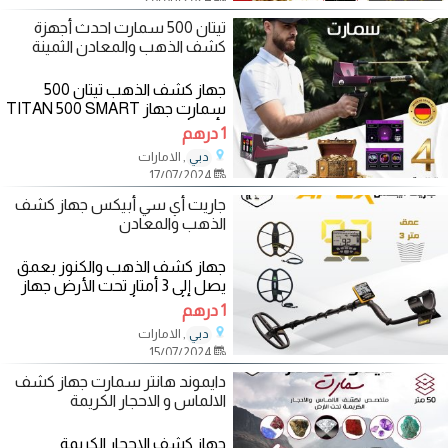
تيتان 500 سمارت احدث أجهزة
كشف الذهب والمعادن الثمينة
جهاز كشف الذهب تيتان 500
سمارت جهاز TITAN 500 SMART
بأربع أنظمة بحث مختلفة:
1 درهم
متخصص لكشف الذهب والمعادن
, الامارات
دبي
17/07/2024
جاريت أي سي أبيكس جهاز كشف
الذهب والمعادن
جهاز كشف الذهب والكنوز بعمق
يصل إلى 3 أمتار تحت الأرض جهاز
جاريت أي سي أبيكس | Garrett
1 درهم
Ace Apex تعرف على
, الامارات
دبي
15/07/2024
دايموند هانتر سمارت جهاز كشف
الالماس و الاحجار الكريمة
جهاز كشف الاحجار الكريمة