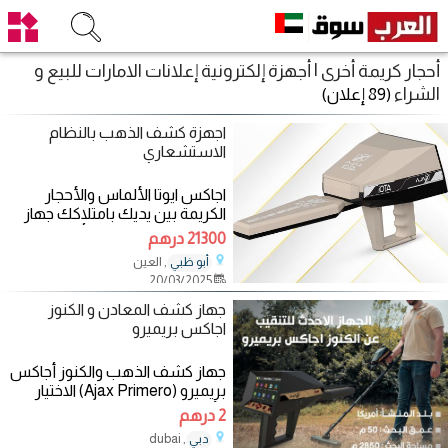
أحجار كريمة أخرى | أجهزة إلكترونية إعلانات الامارات للبيع و
الشراء
(89 إعلان)
اجهزة كشف الذهب بالنظام
الاستشعاري
اجاكس ايوتا الألماس والأحجار
الكريمة بين يديك بامتلاكك جهاز
إلكترا ، هناك الكثير من أنواع
21300 درهم
, العين
أبو ظبي
20/03/2025
جهاز كشف المعادن و الكنوز
اجاكس بريميرو
جهاز كشف الذهب والكنوز أجاكس
بريميرو (Ajax Primero) الاختيار
الأمثل للباحثين عن الدقة والابتكار!
2 درهم
, dubai
دبي