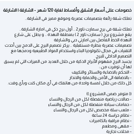
خصومات عللى أسعار الشقق وأقساط لغاية 120 شهر - الشارقة | الشارقة
تملك شقة رائعة بتصميمات عصرية وموقع مميز في الشارقة..
تملك شقة في برج سمارت تاور2 .. أول برج ذكي في امارة الشارقة..
يقع مشروع برج ( سمارت تاور 2 ) بمنطقة النهدة .. و يطل على شارع
النهدة الخط الفاصل بين امارتي دبي والشارقة
تصميمات عصرية بنظرة مستقبلية .. يركز تصميم البرج على الدمج بين أحدث
التقنيات في مجال تكنولوجيا البناء واستخدام المواد الطبيعية ودمجها مع
التصميم الداخلي للبرج.
يجسد البرج مفهوم الأبراج الذكية من خلال العديد من الميزات التي لم يسبق
لها أن توفرت من :
- التحكم بالاضاءة والستائر والتكييف
- بالاضافة الى الأمن والحماية والانذار
كل ذلك من خلال لمسة واحدة من هاتفك في أي مكان كنت وبأي وقت.
(( متوفر ضمن المشروع ))
- صالات رياضية منفصلة لكل من الرجال والنساء
- حمامات سباحة منفصلة لكل من الرجال والنساء
- ملعب سلة مخصص لكل من الرجال والنساء
- نظام حراسة 24 ساعة
- نظام مراقبة بالكاميرات
- مقهى ومطعم
- محلات تجارية