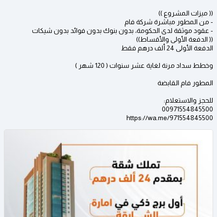
(( ميزات المشروع ))
- من المطور مباشرة شركة فام
- عقود موثقة لدى الحكومة، بدون بنوك بدون فوائد بدون شيكات
(( الدفعة الأولى والأقساط))
الدفعة الأولى 24 ألف درهم فقط
وخطط سداد مرنة لغاية عشر سنوات ( 120 شهر )
المطور فام القابضة
للحجز والاستعلام:
00971554845500
https://wa.me/971554845500