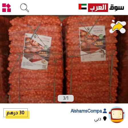
3
/
1
AlshamsCompa
30 درهم
دبي