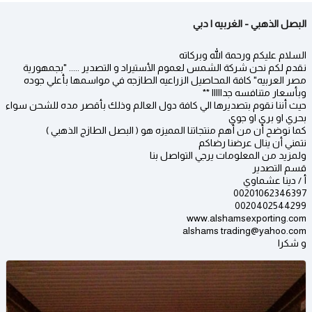
البصل الذهبي - الغربيه | دبي
السلام عليكم ورحمة الله وبركاته
نقدم لكم نحن شركة الشمس لعموم الأستيراد و التصدير ..... "بجمهورية
مصر العربيه" كافة المحاصيل الزراعيه الطازجه في مواسمها بأعلي جوده
وبأسعار متنافسه جدااااا **
حيث أننا نقوم بتصديرها الي كافة دول العالم وذلك بأقصر مده للشحن سواء
بحري او بري او جوي
كما نوضح أن من أهم منتجاتنا المميزه هو ( البصل الطازج الذهبي )
نتمني أن ينال عرضنا رضاكم
ولمزيد من المعلومات يرجي التواصل بنا
قسم التصدير
أ / دينا عشماوي
00201062346397
0020402544299
www.alshamsexporting.com
alshams trading@yahoo.com
و شكرا