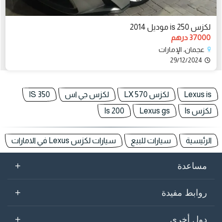
لكزس is 250 موديل 2014
37000 درهم
عجمان، الإمارات
29/12/2024
Lexus is
لكزس LX 570
لكزس جي اس
IS 350
لكزس ls
Lexus gs
Is 200
الرئيسية
سيارات للبيع
سيارات لكزس Lexus في الامارات
+
مساعدة
+
روابط مفيدة
+
دول أخرى